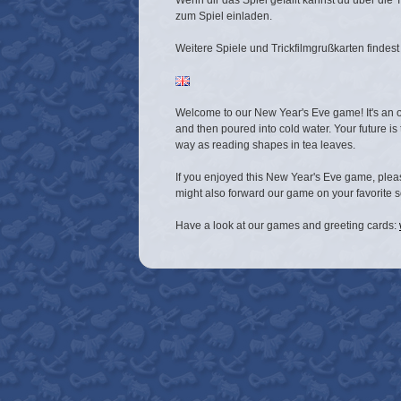
Wenn dir das Spiel gefällt kannst du über die
zum Spiel einladen.
Weitere Spiele und Trickfilmgrußkarten findest
Welcome to our New Year's Eve game! It's an ol
and then poured into cold water. Your future i
way as reading shapes in tea leaves.
If you enjoyed this New Year's Eve game, pleas
might also forward our game on your favorite 
Have a look at our games and greeting cards: